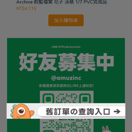
Archive 蔚藍檔案 花子 泳裝 1/7 PVC完成品
NT
NT$4,115
加入購物車