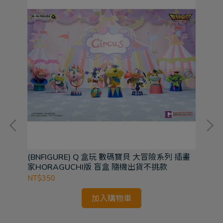
(BNFIGURE) Q 盒玩 數碼寶貝 大冒險系列 插畫
(B
家HORAGUCHI版 盲盒 隨機出貨不挑款
熊
NT$350
NT
加入購物車
膠