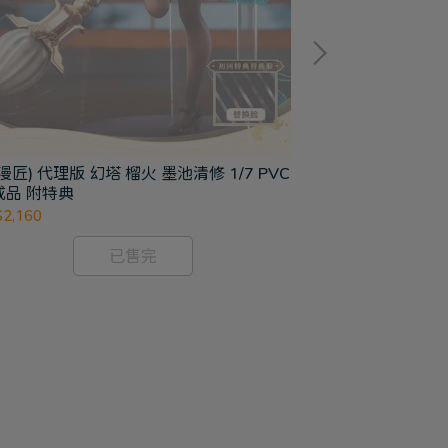
漫匠) 代理版 幻塔 榴火 墨池清修 1/7 PVC
成品 附特典
2,160
(FREEIng)
檔事 靜 兔女郎Ve
已售完
NT$8,500