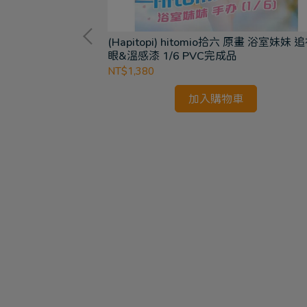
景品 BanG
(Hapitopi) hitomio拾六 原畫 浴室妹妹 
胸針 套組 (全5種)
眼&溫感漆 1/6 PVC完成品
NT$1,380
加入購物車