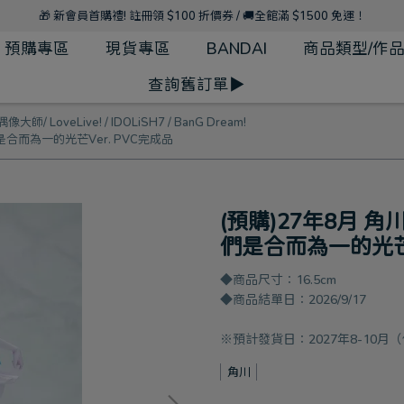
🎁 新會員首購禮! 註冊領 $100 折價券 / 🚚全館滿 $1500 免運！
預購專區
現貨專區
BANDAI
商品類型/作
查詢舊訂單▶
偶像大師/ LoveLive! / IDOLiSH7 / BanG Dream!
我們是合而為一的光芒Ver. PVC完成品
(預購)27年8月 角川
們是合而為一的光芒V
◆商品尺寸：16.5cm
◆商品結單日：2026/9/17
※預計發貨日：2027年8-10
角川