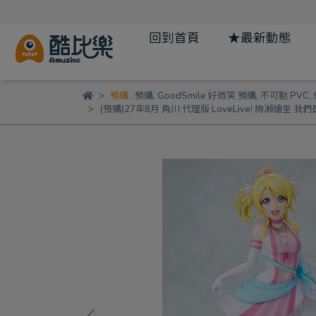
回到首頁
★最新動態
預購
,
預購
,
GoodSmile 好微笑 預購
,
不可動 PVC
,
(預購)27年8月 角川 代理版 LoveLive! 絢瀨繪里 