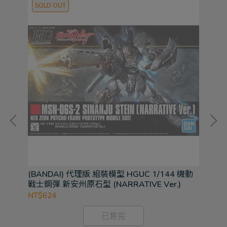
SOLD OUT
S
動戰士
(BANDAI) 代理版 組裝模型 HGUC 1/144 機動
(B
戰士鋼彈 新安州原石型 (NARRATIVE Ver.)
SI
式 
NT$624
NT
已售完