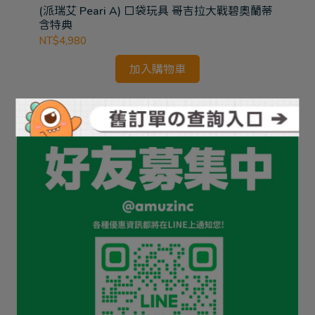
寶可
(派瑞艾 Peari A) 口袋玩具 哥吉拉大戰碧奧蘭蒂
(B
含特典
1/
INF
NT$4,980
NT
加入購物車