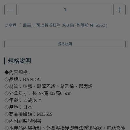
此商品 「 最高 」可以折抵紅利
360
點 (約等於
NT$360
)
規格說明
規格說明
◆內容規格：
◇品牌：BANDAI
◇材質：塑膠、聚苯乙烯、聚乙烯、聚丙烯
◇外盒尺寸：長19x寬30x高6.5cm
◇年齡：15歲以上
◇產地：日本
◇商品檢驗碼：M33559
◇內附組裝說明書
◇本產品內袋拆封、外盒壓損後即無法恢復原狀，可能會導