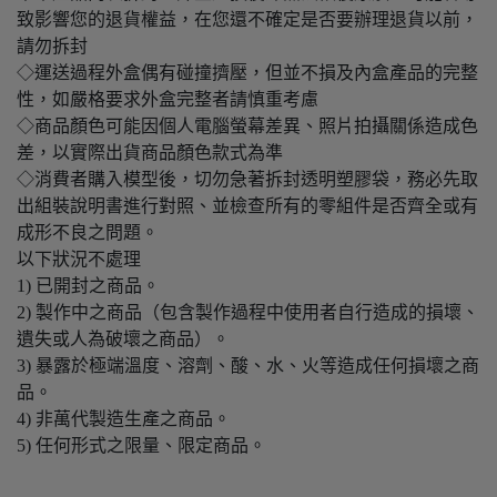
致影響您的退貨權益，在您還不確定是否要辦理退貨以前，
請勿拆封
◇運送過程外盒偶有碰撞擠壓，但並不損及內盒產品的完整
性，如嚴格要求外盒完整者請慎重考慮
◇商品顏色可能因個人電腦螢幕差異、照片拍攝關係造成色
差，以實際出貨商品顏色款式為準
◇消費者購入模型後，切勿急著拆封透明塑膠袋，務必先取
出組裝說明書進行對照、並檢查所有的零組件是否齊全或有
成形不良之問題。
以下狀況不處理
1) 已開封之商品。
2) 製作中之商品（包含製作過程中使用者自行造成的損壞、
遺失或人為破壞之商品）。
3) 暴露於極端溫度、溶劑、酸、水、火等造成任何損壞之商
品。
4) 非萬代製造生產之商品。
5) 任何形式之限量、限定商品。