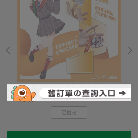
機動
(B
HG
(BCT) Vtuber 時雨羽衣 透明典藏一卡通套裝
NT
NT$470
已售完