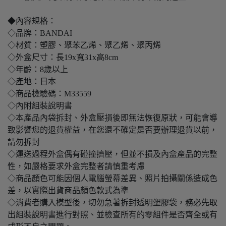
◆內容規格：
◇品牌：BANDAI
◇材質：塑膠、聚苯乙烯、聚乙烯、聚丙烯
◇外盒尺寸：長19x寬31x高8cm
◇年齡：8歲以上
◇產地：日本
◇商品檢驗碼：M33559
◇內附組裝說明書
◇本產品內袋拆封、外盒壓損後即無法恢復原狀，可能會導
致影響您的退貨權益，在您還不確定是否要辦理退貨以前，
請勿拆封
◇運送過程外盒偶有碰撞擠壓，但並不損及內盒產品的完整
性，如嚴格要求外盒完整者請慎重考慮
◇商品顏色可能因個人電腦螢幕差異、照片拍攝關係造成色
差，以實際出貨商品顏色款式為準
◇消費者購入模型後，切勿急著拆封透明塑膠袋，務必先取
出組裝說明書進行對照、並檢查所有的零組件是否齊全或有