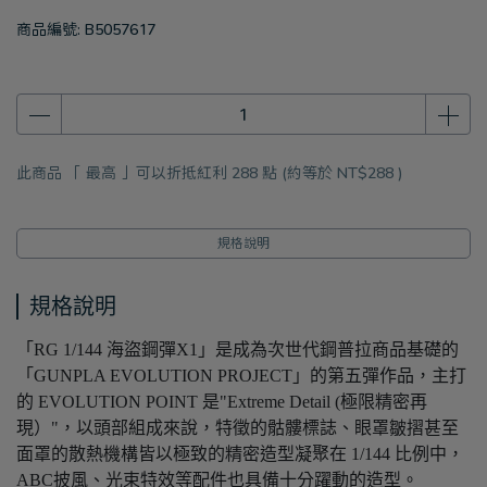
商品編號:
B5057617
此商品 「 最高 」可以折抵紅利
288
點 (約等於
NT$288
)
規格說明
規格說明
「RG 1/144 海盜鋼彈X1」是成為次世代鋼普拉商品基礎的
「GUNPLA EVOLUTION PROJECT」的第五彈作品，主打
的 EVOLUTION POINT 是"Extreme Detail (極限精密再
現）"，以頭部組成來說，特徵的骷髏標誌、眼罩皺摺甚至
面罩的散熱機構皆以極致的精密造型凝聚在 1/144 比例中，
ABC披風、光束特效等配件也具備十分躍動的造型。