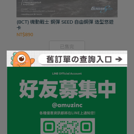
戰士
(BCT) 機動戰士 鋼彈 SEED 自由鋼彈 造型悠遊
(蝸
卡
DX
NT$890
NT
已售完