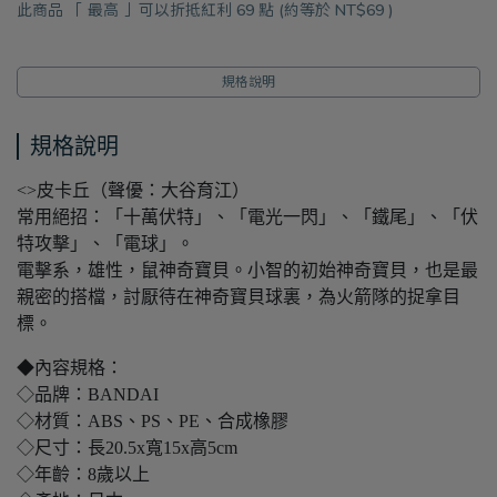
此商品 「 最高 」可以折抵紅利
69
點 (約等於
NT$69
)
規格說明
規格說明
<>皮卡丘（聲優：大谷育江）
常用絕招：「十萬伏特」、「電光一閃」、「鐵尾」、「伏
特攻擊」、「電球」。
電擊系，雄性，鼠神奇寶貝。小智的初始神奇寶貝，也是最
親密的搭檔，討厭待在神奇寶貝球裏，為火箭隊的捉拿目
標。
◆內容規格：
◇品牌：BANDAI
◇材質：ABS、PS、PE、合成橡膠
◇尺寸：長20.5x寬15x高5cm
◇年齡：8歲以上