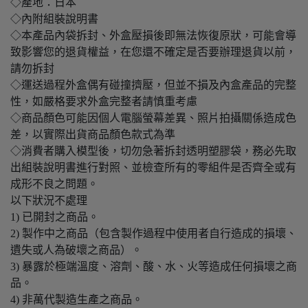
◇產地：日本
◇內附組裝說明書
◇本產品內袋拆封、外盒壓損後即無法恢復原狀，可能會導
致影響您的退貨權益，在您還不確定是否要辦理退貨以前，
請勿拆封
◇運送過程外盒偶有碰撞擠壓，但並不損及內盒產品的完整
性，如嚴格要求外盒完整者請慎重考慮
◇商品顏色可能因個人電腦螢幕差異、照片拍攝關係造成色
差，以實際出貨商品顏色款式為準
◇消費者購入模型後，切勿急著拆封透明塑膠袋，務必先取
出組裝說明書進行對照、並檢查所有的零組件是否齊全或有
成形不良之問題。
以下狀況不處理
1) 已開封之商品。
2) 製作中之商品（包含製作過程中使用者自行造成的損壞、
遺失或人為破壞之商品）。
3) 暴露於極端溫度、溶劑、酸、水、火等造成任何損壞之商
品。
4) 非萬代製造生產之商品。