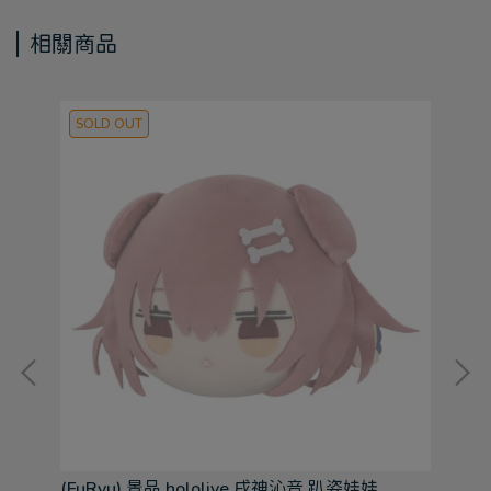
相關商品
SOLD OUT
S
寶可
(FuRyu) 景品 hololive 戌神沁音 趴姿娃娃
(B