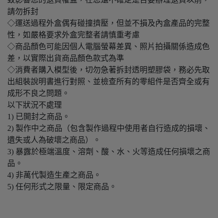
請勿拆封
◇運送過程外盒偶有碰撞擠壓，但並不損及內盒產品的完整
性，如嚴格要求外盒完整者請慎重考慮
◇商品顏色可能因個人電腦螢幕差異、照片拍攝關係造成色
差，以實際出貨商品顏色款式為準
◇消費者購入模型後，切勿急著拆封透明塑膠袋，務必先取
出組裝說明書進行對照、並檢查所有的零組件是否齊全或有
成形不良之問題。
以下狀況不處理
1) 已開封之商品。
2) 製作中之商品（包含製作過程中使用者自行造成的損壞、
遺失或人為破壞之商品）。
3) 暴露於極端溫度、溶劑、酸、水、火等造成任何損壞之商
品。
4) 非萬代製造生產之商品。
5) 任何形式之限量、限定商品。