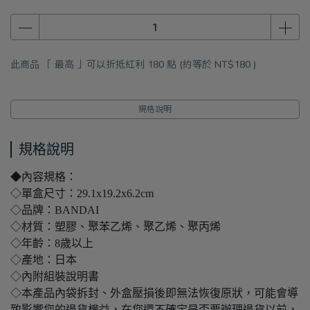
此商品 「 最高 」可以折抵紅利
180
點 (約等於
NT$180
)
規格說明
規格說明
◆內容規格：
◇單盒尺寸：29.1x19.2x6.2cm
◇品牌：BANDAI
◇材質：塑膠、聚苯乙烯、聚乙烯、聚丙烯
◇年齡：8歲以上
◇產地：日本
◇內附組裝說明書
◇本產品內袋拆封、外盒壓損後即無法恢復原狀，可能會導
致影響您的退貨權益，在您還不確定是否要辦理退貨以前，