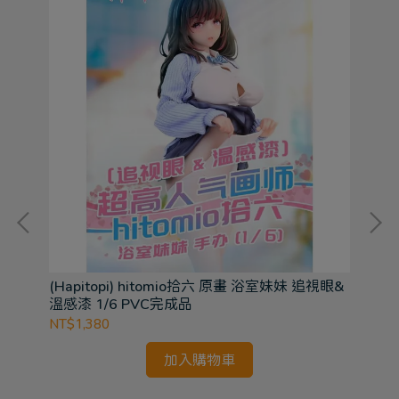
(Hapitopi) hitomio拾六 原畫 浴室妹妹 追視眼&
(A
溫感漆 1/6 PVC完成品
品
NT$1,380
NT
羞
加入購物車
VC