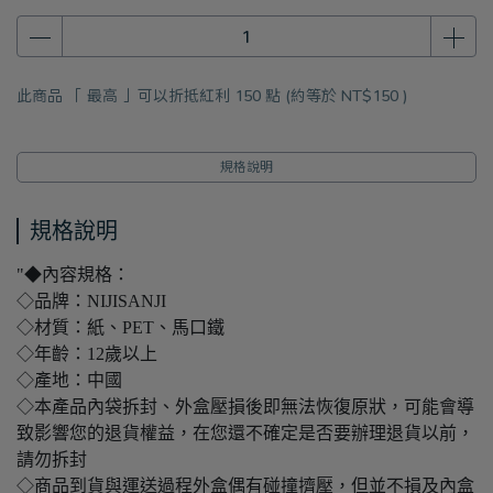
此商品 「 最高 」可以折抵紅利
150
點 (約等於
NT$150
)
規格說明
規格說明
"◆內容規格：
◇品牌：NIJISANJI
◇材質：紙、PET、馬口鐵
◇年齡：12歲以上
◇產地：中國
◇本產品內袋拆封、外盒壓損後即無法恢復原狀，可能會導
致影響您的退貨權益，在您還不確定是否要辦理退貨以前，
請勿拆封
◇商品到貨與運送過程外盒偶有碰撞擠壓，但並不損及內盒