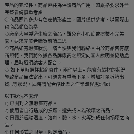
產品的完整性，商品包裝為保護商品作用，如嚴格要求外盒
完整者請慎重考慮
◇商品照片多少有色差情形產生，圖片僅供參考，以實際出
貨商品顏色為準
◇廠商大量製造生廠之商品，難免有小瑕疵或塗裝不完美
處，要求完美者購買前請三思
◇商品如有瑕疵狀況，請盡快與我們聯絡。由於商品皆有廠
商規範，我們將依據各品牌廠商之規定向客人說明並協助處
理，屆時還須請客人配合。
◇ 如下單時選擇超商寄件，兩件以上可能會有超材的狀況
導致商品無法寄出，可能會有重新下單、增加訂單拆箱出
貨...等狀況，屆時請配合酷比樂之作業流程處理喔!
以下狀況不處理
1) 已開封之無瑕疵商品。
2) 使用者自行造成的損壞、遺失或人為破壞之商品。
3) 暴露於極端溫度、溶劑、酸、水、火等造成任何損壞之商
品。
4) 任何形式之限量、限定商品。