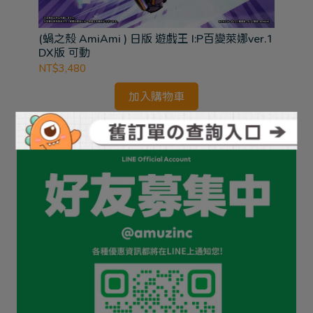
彈
(蝸之殼 AmiAmi ) 日版 遊戲王 I:P百變萊娜ver.1
(B
DX版 可動
1/
INF
NT$3,480
NT
加入購物車