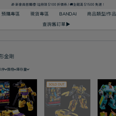
🎁 新會員首購禮! 註冊領 $100 折價券 / 🚚全館滿 $1500 免運！
預購專區
現貨專區
BANDAI
商品類型/作
查詢舊訂單▶
形金剛
排序
價格
庫存量
SOLD OUT