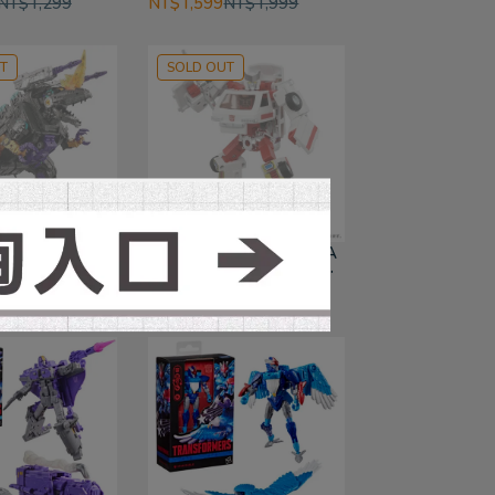
NT$1,299
NT$1,599
NT$1,999
T
SOLD OUT
11月 TAKARA
(預購)26年12月 TAKARA
理版 變形金剛
TOMY 代理版 變形金剛
巨風暴
Missing Link C-15 飛輪
NT$8,700
NT$2,950
NT$3,540