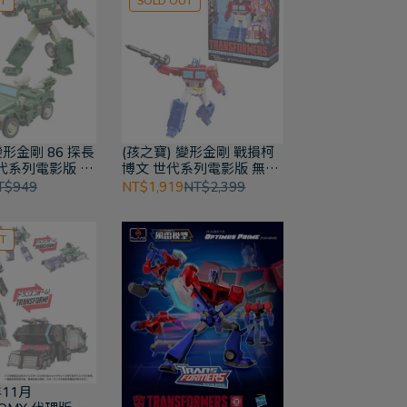
T
SOLD OUT
變形金剛 86 探長
(孩之寶) 變形金剛 戰損柯
世代系列電影版 豪
博文 世代系列電影版 無敵
戰將
T$949
NT$1,919
NT$2,399
T
年11月