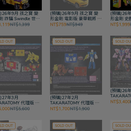
)26年9月 孩之寶 變
(預購)26年9月 孩之寶 變
(預購)26
 詐騙 Swindle 世代
形金剛 電影版 豪華戰將 -
形金剛 史酷
至尊紀元 巡弋戰將
絕跡重生大黃蜂 變形金剛
Doo Myst
,119
NT$1,399
NT$759
NT$949
NT$1,999
世代系列
形金剛世
LD OUT
SOLD OUT
SOLD OU
(預購)26
TAKARA
)27年3月
(預購)27年2月
形金剛 NL
NT$3,400
ARATOMY 代理版 變
TAKARATOMY 代理版 變
Galvatron
 MPG-25 爆破者
形金剛 MPG-24 發射器
,000
NT$5,600
NT$1,700
NT$1,900
dcast & 鋼鉗
Eject & 犀牛 Amhorn
ljaw
LD OUT
SOLD OUT
SOLD OU