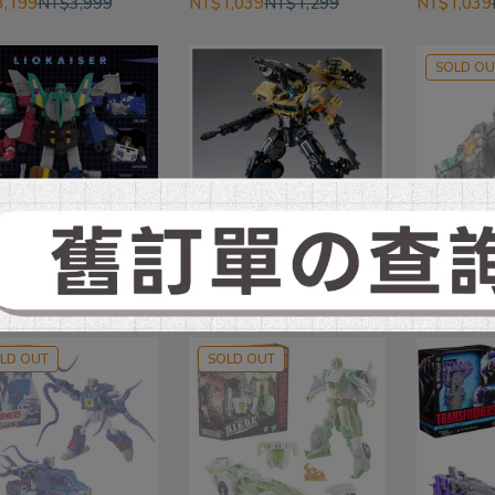
,199
NT$3,999
NT$1,039
NT$1,299
NT$1,039
SOLD OU
之寶 變形金剛 世
(預購)27年2月 TAKARA
(預購)26年
 HasLab 眾籌計畫
TOMY 代理版 變形金剛
TOMY 代
群魔 合體金剛 煞星
OG-03 柯博文
NL-04 
2,300
NT$13,500
NT$3,600
NT$4,320
NT$7,250
LD OUT
SOLD OUT