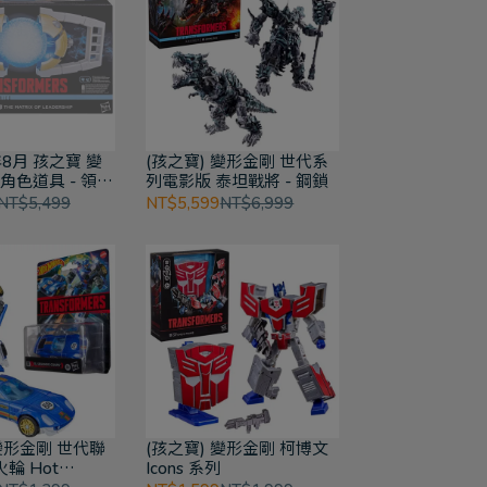
年8月 孩之寶 變
(孩之寶) 變形金剛 世代系
 角色道具 - 領導
列電影版 泰坦戰將 - 鋼鎖
 of Leadership
NT$5,499
NT$5,599
NT$6,999
世代系列
 變形金剛 世代聯
(孩之寶) 變形金剛 柯博文
輪 Hot
Icons 系列
El Segundo C