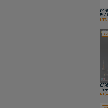
(預購
形金
深海
NT$1
SO
(預購
Thr
形金
NT$4
坦模