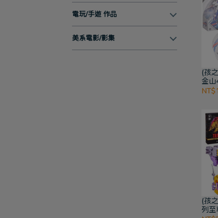
電玩/手遊 作品
美系電影/影集
(孩之
金山4
49
NT$1
(孩
列至
Mons