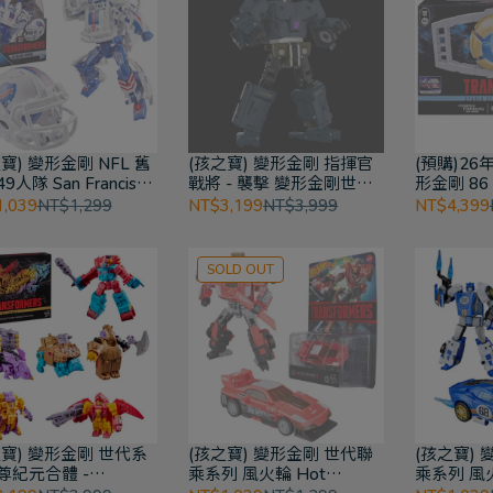
寶) 變形金剛 NFL 舊
(孩之寶) 變形金剛 指揮官
(預購)26
9人隊 San Francisco
戰將 - 襲擊 變形金剛世代
形金剛 86
ers 變形金剛世代聯乘
系列 至尊紀元
母體 Martix
,039
NT$1,299
NT$3,199
NT$3,999
NT$4,399
變形金剛
SOLD OUT
之寶) 變形金剛 世代系
(孩之寶) 變形金剛 世代聯
(孩之寶)
尊紀元合體 -
乘系列 風火輪 Hot
乘系列 風火
tructor
Wheels - GT-Scorcher
Wheels - 