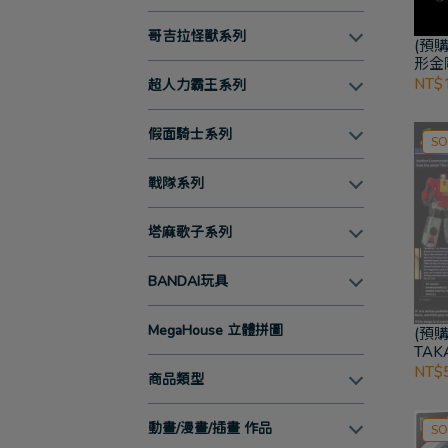
哥吉拉怪獸系列
(預購
形金剛
系列
NT$1
超人力霸王系列
假面騎士系列
SO
戰隊系列
塔麻歌子系列
BANDAI玩具
MegaHouse 立體拼圖
(預購
TAK
形金剛
NT$5
商品類型
Broa
Stee
動畫/漫畫/插畫 作品
SO