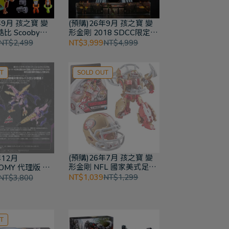
年9月 孩之寶 變
(預購)26年9月 孩之寶 變
比 Scooby
形金剛 2018 SDCC限定
ery Machine 變
Throne of the Primes 王座
NT$2,499
NT$3,999
NT$4,999
代聯乘
金剛王 變形金剛世代系列
T
SOLD OUT
(預購)26年7月 孩之寶 變
年12月
形金剛 NFL 國家美式足球
TOMY 代理版 變
聯盟 變形金剛世代聯乘系
-05 格威龍
NT$1,039
NT$1,299
NT$3,800
列
 (BWII)
T