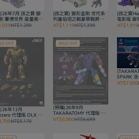
)26年7月 孩之寶 變
(孩之寶) 變形金剛 世代系
(孩之寶Ha
剛 賽博世界 能量衝擊
列塞伯坦之戰豪華戰將
電影版 變
音波
Greenlight+武器戰將
敵戰將
,039
NT$1,299
NT$1,119
NT$1,399
NT$1,919
LD OUT
SOLD OUT
(TAKARAT
SPARK 
X 戴亞克
NT$7,500
(預購)26年9月
)26年12月
TAKARATOMY 代理版 變
eezero 代理版 DLX 變
形金剛 NL-02 汽車大師
NT$5,980
NT$6,699
剛:大黃蜂 大黃蜂 賽博
,700
NT$5,170
Menasor G2 Color Ver
式