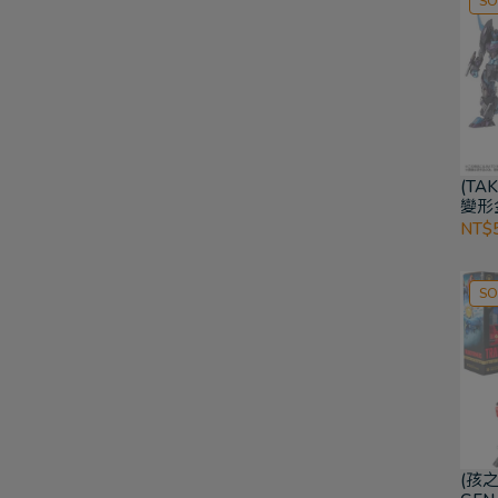
SO
(TA
變形金
Ligh
NT$5
SO
(孩之