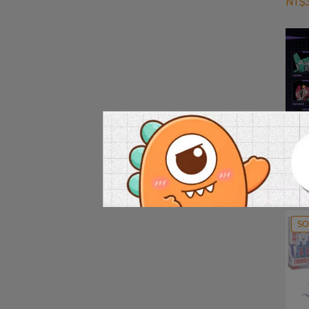
NT$3
(現貨)孩
代系列
蓋世
NT$1
SO