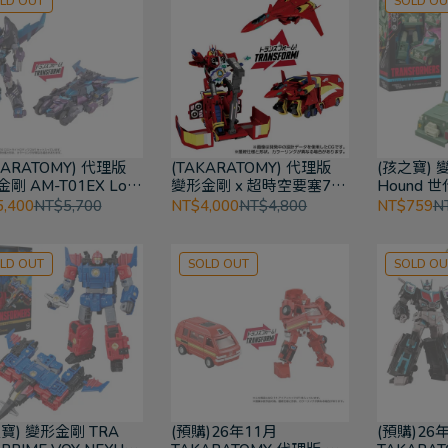
LD OUT
SOLD OU
KARATOMY) 代理版
(TAKARATOMY) 代理版
(孩之寶) 
剛 AM-T01EX Lost
變形金剛 x 超時空要塞7
Hound 
t 羅德
巴薩拉至尊
華戰將
,400
NT$5,700
NT$4,000
NT$4,800
NT$759
N
LD OUT
SOLD OUT
SOLD OU
寶) 變形金剛 TRA
(預購)26年11月
(預購)26