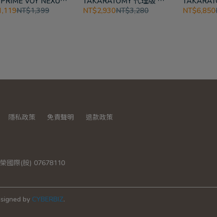
 PRIME VOY NEXUS
TAKARATOMY 代理版 變
TAKARA
ME
形金剛 Missing Link C-14
形金剛 NL
,119
NT$1,399
NT$2,930
NT$3,280
NT$6,850
鐵皮
寶 柯博文
隱私政策
免責聲明
退款政策
際(股) 07678110
signed by
CYBERBIZ
.