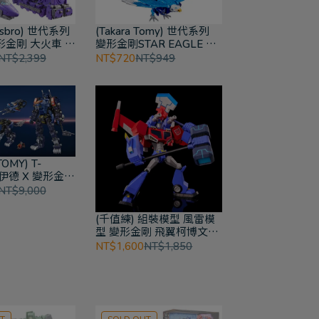
sbro) 世代系列
(Takara Tomy) 世代系列
形金剛 大火車 無
變形金剛STAR EAGLE 豪
華戰將
NT$2,399
NT$720
NT$949
OMY) T-
洛伊德 X 變形金剛
隆 長牙獅 柯博文
NT$9,000
(千值練) 組裝模型 風雷模
型 變形金剛 飛翼柯博文
(Animated)
NT$1,600
NT$1,850