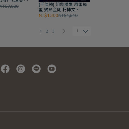
TOMY 代理版 變
(千值練) 組裝模型 風雷模
-03 暗黑星辰康
NT$7,680
型 變形金剛 柯博文
(Animated)
NT$1,300
NT$1,510
1
1
2
3