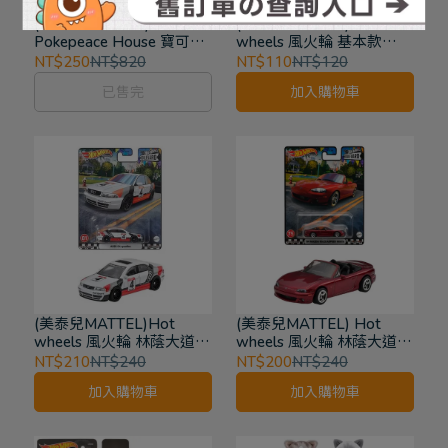
(TAKARA TOMY)
(美泰兒MATTEL) Hot
Pokepeace House 寶可夢
wheels 風火輪 基本款
小屋 廚房 小仙奶＆皮卡丘
Mazda Rep HNK11
NT$250
NT$820
NT$110
NT$120
場景盒玩 組合屋
已售完
加入購物車
(美泰兒MATTEL)Hot
(美泰兒MATTEL) Hot
wheels 風火輪 林蔭大道
wheels 風火輪 林蔭大道
Audi S4 Quattro
HKF22 04 馬自達
NT$210
NT$240
NT$200
NT$240
Mazdaspeed Miata
加入購物車
加入購物車