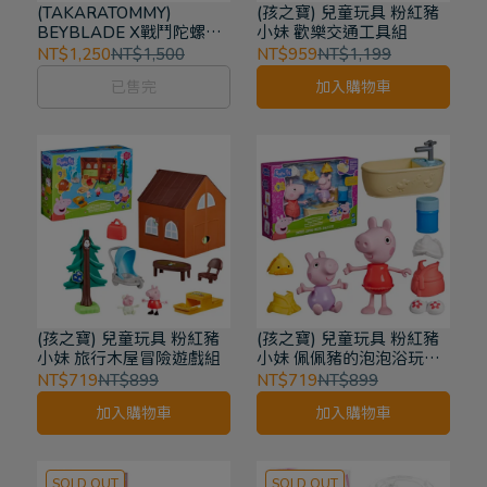
(TAKARATOMMY)
(孩之寶) 兒童玩具 粉紅豬
BEYBLADE X戰鬥陀螺
小妹 歡樂交通工具組
UX-10 騎士圓甲改造組
NT$1,250
NT$1,500
NT$959
NT$1,199
已售完
加入購物車
(孩之寶) 兒童玩具 粉紅豬
(孩之寶) 兒童玩具 粉紅豬
小妹 旅行木屋冒險遊戲組
小妹 佩佩豬的泡泡浴玩樂
組
NT$719
NT$899
NT$719
NT$899
加入購物車
加入購物車
SOLD OUT
SOLD OUT