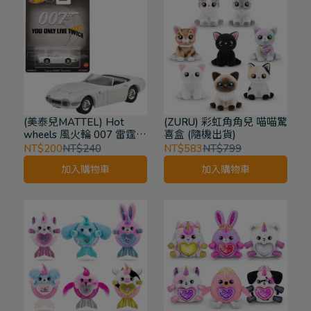
(美泰兒MATTEL) Hot
(ZURU) 彩虹角角兒 喵喵驚
wheels 風火輪 007 雷霆谷
喜盒 (隨機出貨)
HKC27 豐田 2000GT
NT$200
NT$240
NT$583
NT$799
加入購物車
加入購物車