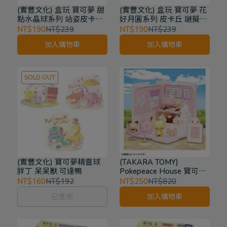
(實豐文化) 盒玩 寶可夢 甜
(實豐文化) 盒玩 寶可夢 花
點水晶球系列 站姿皮卡丘
好月圓系列 皮卡丘 謎擬Q
波加曼 耿鬼
炎兔兒 小火龍
NT$190
NT$239
NT$190
NT$239
加入購物車
加入購物車
SOLD OUT
(實豐文化) 寶可夢精靈球
(TAKARA TOMY)
胖丁 呆呆獸 可達鴨
Pokepeace House 寶可夢
小屋 點心屋 皮卡丘 場景盒
NT$160
NT$192
NT$250
NT$820
玩 組合屋
已售完
加入購物車