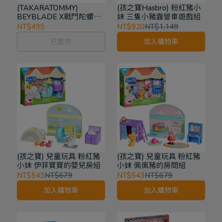
(TAKARATOMMY)
(孩之寶Hasbro) 粉紅豬小
BEYBLADE X戰鬥陀螺
妹 三隻小豬露營車遊戲組
CX-13 龍王閃擊
NT$495
NT$920
NT$1,149
已售完
加入購物車
(孩之寶) 兒童玩具 粉紅豬
(孩之寶) 兒童玩具 粉紅豬
小妹 伊菲寶寶的嬰兒房組
小妹 佩佩豬的房間組
NT$543
NT$679
NT$543
NT$679
加入購物車
加入購物車