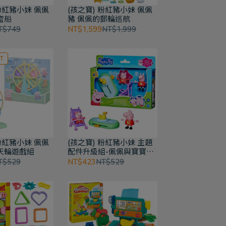
 粉紅豬小妹 佩佩
(孩之寶) 粉紅豬小妹 佩佩
盜船
豬 佩佩的郵輪巡航
T$749
NT$1,599
NT$1,999
T
 粉紅豬小妹 佩佩
(孩之寶) 粉紅豬小妹 主題
天輪遊戲組
配件升級組-佩佩與寶寶樂
園歡樂遊
T$529
NT$423
NT$529