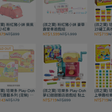
之寶) 粉紅豬小妹 佩佩
(孩之寶) 粉紅豬小妹 豪華
(孩之寶) 培
小紅車
露營車遊戲組
23罐工具
479
NT$899
NT$1,599
NT$1,999
NT$719
N
LD OUT
寶) 培樂多 Play-Doh
(孩之寶) 培樂多 Play-Doh
(孩之寶) 培
花園藝系列 (混裝) 黏
夢幻甜甜圈店遊戲組 黏土
上學趣校車
143
NT$179
NT$719
NT$899
NT$719
N