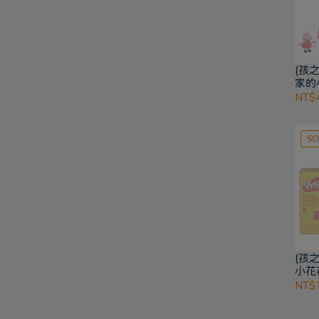
(孩
家的
NT$
SO
(孩之
小花
土
NT$