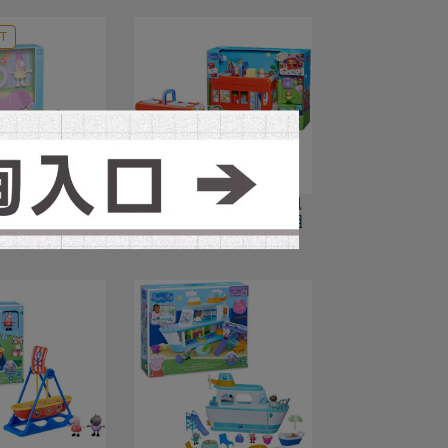
T
 粉紅豬小妹 佩佩
(孩之寶) 粉紅豬小妹 佩佩
的泳池派對
豬 二合一派對巴士遊戲組
T$449
NT$1,599
NT$1,999