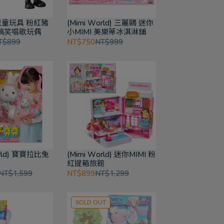
 兒童玩具 粉紅豬
(Mimi World) 三麗鷗 迷你
搞笑唱歌玩偶
小MIMI 美樂蒂冰淇淋鋪
T$899
NT$750
NT$999
orld) 寶寶拉比兔
(Mimi World) 迷你MIMI 粉
紅提箱旅館
NT$1,599
NT$899
NT$1,299
SOLD OUT