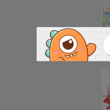
SO
(孩
豬一
NT$