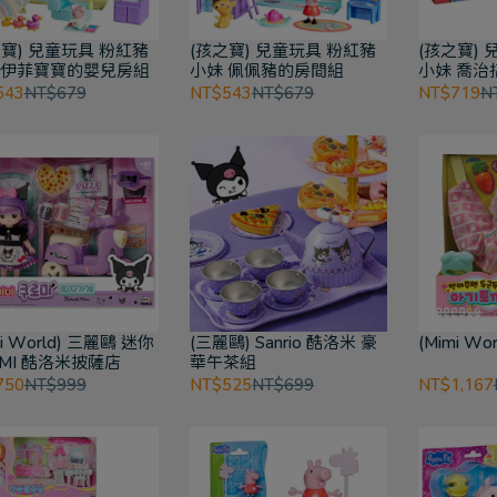
之寶) 兒童玩具 粉紅豬
(孩之寶) 兒童玩具 粉紅豬
(孩之寶)
 伊菲寶寶的嬰兒房組
小妹 佩佩豬的房間組
小妹 喬治
543
NT$679
NT$543
NT$679
NT$719
N
mi World) 三麗鷗 迷你
(三麗鷗) Sanrio 酷洛米 豪
(Mimi W
IMI 酷洛米披薩店
華午茶組
750
NT$999
NT$525
NT$699
NT$1,167