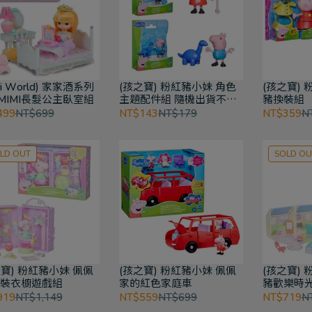
mi World) 家家酒系列
(孩之寶) 粉紅豬小妹 角色
(孩之寶)
MIMI長髮公主臥室組
主題配件組 隨機出貨不挑
豬換裝組
款
499
NT$699
NT$143
NT$179
NT$359
N
LD OUT
SOLD OU
之寶) 粉紅豬小妹 佩佩
(孩之寶) 粉紅豬小妹 佩佩
(孩之寶)
換裝衣櫥遊戲組
家的紅色家庭車
豬歡樂時
919
NT$1,149
NT$559
NT$699
NT$719
N