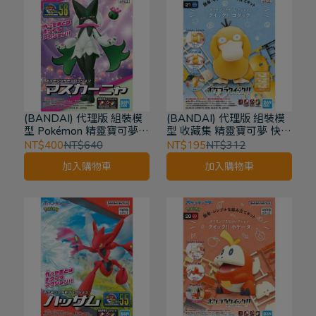
(BANDAI) 代理版 組裝模
(BANDAI) 代理版 組裝模
型 Pokémon 精靈寶可夢
型 收藏集 精靈寶可夢 快組
PLAMO收藏集收藏集 魔幻
版!! 可達鴨 #21
NT$400
NT$640
NT$195
NT$312
假面喵
加入購物車
加入購物車