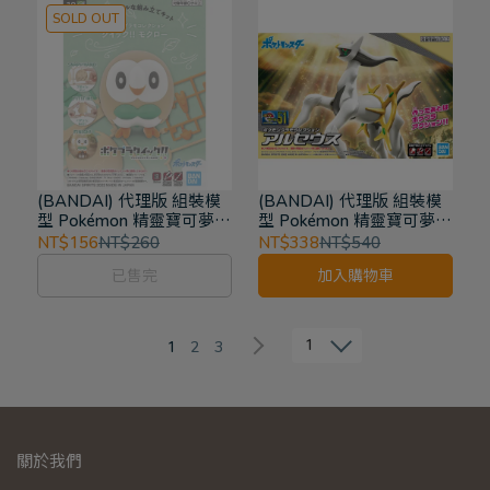
SOLD OUT
(BANDAI) 代理版 組裝模
(BANDAI) 代理版 組裝模
型 Pokémon 精靈寶可夢
型 Pokémon 精靈寶可夢
PLAMO收藏集收藏集 快組
PLAMO收藏集收藏集 阿爾
NT$156
NT$260
NT$338
NT$540
版!! 木木梟 10
宙斯 51
已售完
加入購物車
1
1
2
3
關於我們