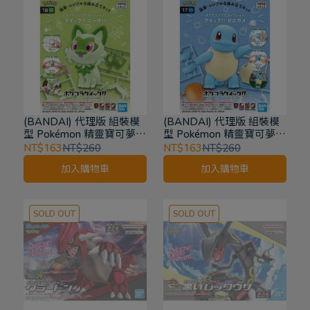
(BANDAI) 代理版 組裝模
(BANDAI) 代理版 組裝模
型 Pokémon 精靈寶可夢
型 Pokémon 精靈寶可夢
PLAMO收藏集收藏集 快組
PLAMO收藏集收藏集 快組
NT$163
NT$260
NT$163
NT$260
版!! 新葉喵 18
版!! 傑尼龜 17
加入購物車
加入購物車
SOLD OUT
SOLD OUT