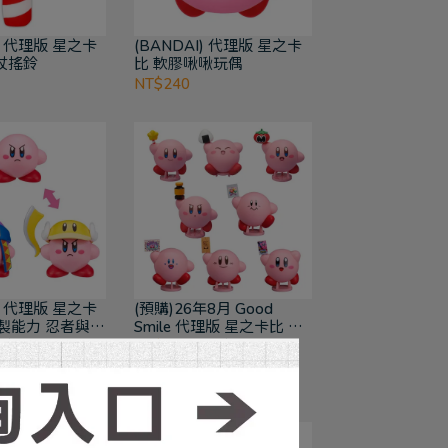
I) 代理版 星之卡
(BANDAI) 代理版 星之卡
杖搖鈴
比 軟膠啾啾玩偶
NT$240
I) 代理版 星之卡
(預購)26年8月 Good
複製能力 忍者與切
Smile 代理版 星之卡比 卡
比 豪華版 Corocoroid 一中
T$550
NT$1,330
NT$1,600
盒8入