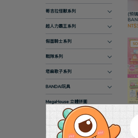
哥吉拉怪獸系列
(預購
BAN
SOF
NT$
超人力霸王系列
比 大
假面騎士系列
SO
戰隊系列
塔麻歌子系列
BANDAI玩具
MegaHouse 立體拼圖
(預購
星之
商品類型
盒玩
NT$1
動畫/漫畫/插畫 作品