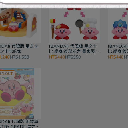
NDAI) 代理版 星之卡
(BANDAI) 代理版 星之卡
(BANDA
星之卡比的家
比 變身!複製能力 畫家與廚
比 變身!
師 公仔
公仔
,240
NT$1,550
NT$440
NT$550
NT$440
N
LD OUT
NDAI) 代理版 組裝模
NTRY GRADE 星之卡