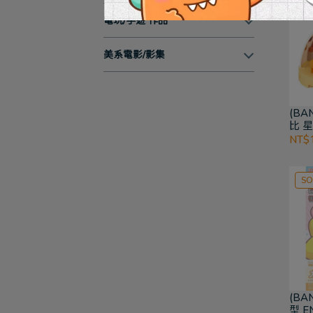
電玩/手遊 作品
美系電影/影集
(BA
比 
NT$1
SO
(BA
型 E