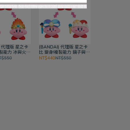
I) 代理版 星之卡
(BANDAI) 代理版 星之卡
複製能力 冰與火
比 變身!複製能力 鏡子與光
束 公仔
T$550
NT$440
NT$550