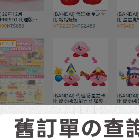
)26年12月
(BANDAI) 代理版 星之卡
(BANDA
PRESTO 代理版
比 說話娃娃
比 星星魔
VIMATES 星之卡比 卡
399
NT$650
NT$2,205
NT$2,450
NT$480
口吃ver. 景品
LD OUT
(BANDAI) 代理版 星之卡
(BANDA
比 變身!複製能力 炸彈與遊
比 變身!
俠 公仔
割者 公仔
)26年8月 Re-MeNT
NT$495
NT$550
NT$495
N
卡比 DesQ 桌上冒險
 中盒6入
,150
NT$1,380