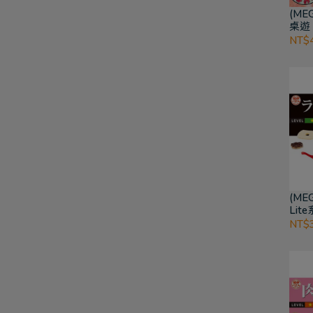
(ME
桌遊
味拼
NT$
(ME
Lit
NT$