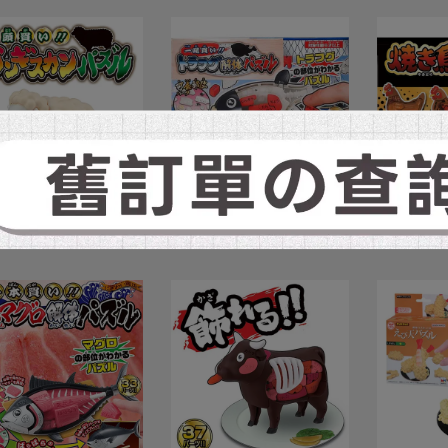
GAHOUSE) 日版 益智
(MEGAHOUSE) 日版 益智
(MEGAHO
 買一整隻羊! 成吉思汗
桌遊 買一條魚! 河豚趣味拼
智桌遊 買
拼圖
圖
拼圖
479
NT$599
NT$479
NT$599
NT$479
N