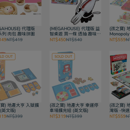
GAHOUSE) 代理版
(MEGAHOUSE) 代理版 益
(孩之寶)
e系列 肉包 趣味拼圖
智桌遊 買一條 透抽 趣味拼
Monopoly
圖
349
NT$419
NT$450
NT$540
NT$559
N
LD OUT
SOLD OUT
之寶) 地產大亨 入獄擴
(孩之寶) 地產大亨 幸運停
(孩之寶)
(英文版)
車場擴充組 (英文版)
灣版 -快
戲
319
NT$399
NT$319
NT$399
NT$559
N