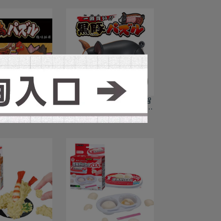
USE) 代理版 益
(MEGAHOUSE) 日版 益智
一隻雞! 烤雞趣味
桌遊 買一整頭豬! 黑毛豬趣
味拼圖
T$599
NT$479
NT$599