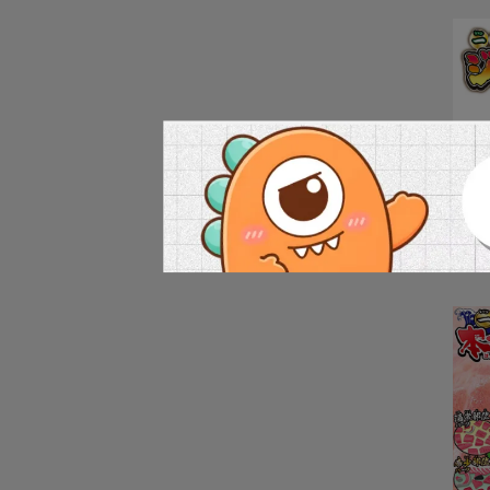
(ME
桌遊
趣味
NT$