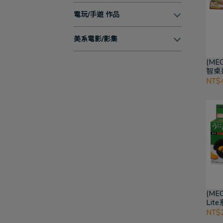
電玩/手遊 作品
美系電影/影集
(ME
智桌
味拼
NT$
(ME
Li
NT$