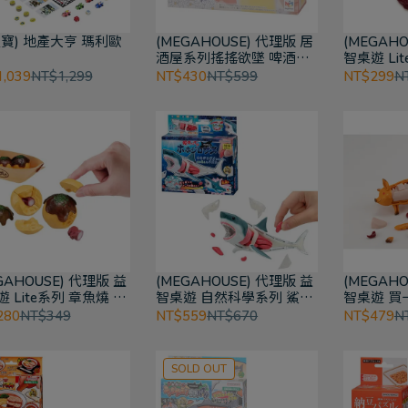
之寶) 地產大亨 瑪利歐
(MEGAHOUSE) 代理版 居
(MEGAHO
酒屋系列搖搖欲墜 啤酒杯
智桌遊 Li
平衡遊戲
味拼圖
,039
NT$1,299
NT$430
NT$599
NT$299
N
GAHOUSE) 代理版 益
(MEGAHOUSE) 代理版 益
(MEGAHO
 Lite系列 章魚燒 趣
智桌遊 自然科學系列 鯊魚
智桌遊 買
圖
趣味拼圖
圖
280
NT$349
NT$559
NT$670
NT$479
N
SOLD OUT