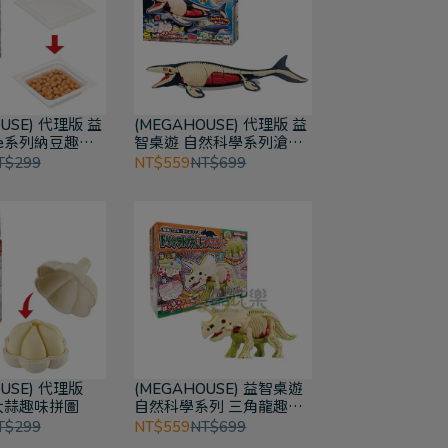
USE) 代理版 益
(MEGAHOUSE) 代理版 益
te系列納豆趣味
智桌遊 自然科學系列滄龍
趣味拼圖
T$299
NT$559
NT$699
OUSE) 代理版
(MEGAHOUSE) 益智桌遊
 大蒜趣味拼圖
自然科學系列 三角龍趣味
拼圖
T$299
NT$559
NT$699