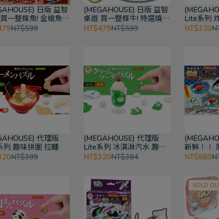
GAHOUSE) 日版 益智
(MEGAHOUSE) 日版 益智
(MEGAH
 買一整條魚! 金槍魚趣
桌遊 買一整條牛! 特選燒肉
Lite系列
圖
趣味拼圖 燒肉牛(可變色)
拼圖
479
NT$599
NT$479
NT$599
NT$320
N
GAHOUSE) 代理版
(MEGAHOUSE) 代理版
(MEGAHO
e系列 趣味拼圖 拉麵
Lite系列 冰淇淋汽水 趣味
新鮮！！ 
拼圖
魚 套組 
320
NT$399
NT$320
NT$384
NT$880
N
SOLD OU