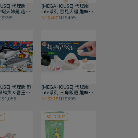
OUSE) 代理版
(MEGAHOUSE) 代理版
 炸蝦天婦羅 趣味
Lite系列 雪見大福 趣味拼
圖
T$399
NT$400
NT$499
USE) 代理版 超
(MEGAHOUSE) 代理版
黑鮪魚＆國王鮭
Lite系列 三角飯糰 趣味拼
趣味拼圖
圖
T$1,056
NT$319
NT$399
T
SOLD OUT