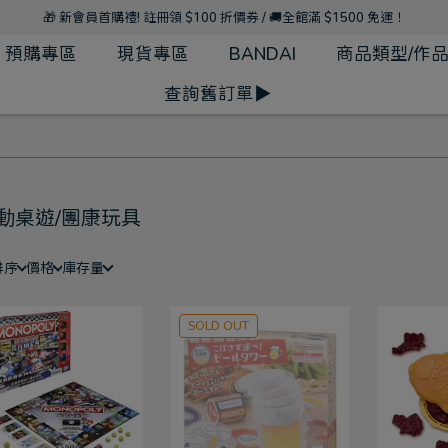
🎁 新會員首購禮! 註冊領 $100 折價券 / 🚚全館滿 $1500 免運！
預購專區
現貨專區
BANDAI
商品類型/作
查詢舊訂單▶
動桌遊/團康玩具
排序
價格
庫存量
SOLD OUT