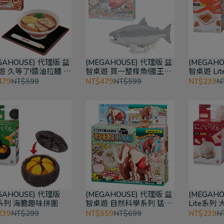
GAHOUSE) 代理版 益
(MEGAHOUSE) 代理版 益
(MEGAHO
遊 久等了!醬油拉麵 趣
智桌遊 買一整條魚!國王鮭
智桌遊 Li
圖
帝王鮭 趣味拼圖
拼圖
479
NT$599
NT$479
NT$599
NT$239
N
GAHOUSE) 代理版
(MEGAHOUSE) 代理版 益
(MEGAH
te系列 海膽趣味拼圖
智桌遊 自然科學系列 猛瑪
Lite系列
象 趣味拼圖
239
NT$299
NT$559
NT$699
NT$239
N