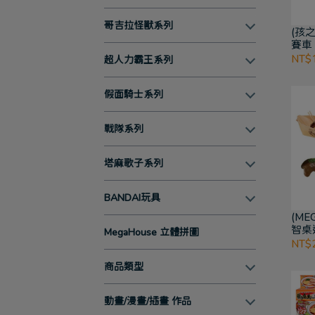
哥吉拉怪獸系列
(孩
賽車
NT$1
超人力霸王系列
假面騎士系列
戰隊系列
塔麻歌子系列
BANDAI玩具
(ME
智桌遊
MegaHouse 立體拼圖
味拼
NT$
商品類型
動畫/漫畫/插畫 作品