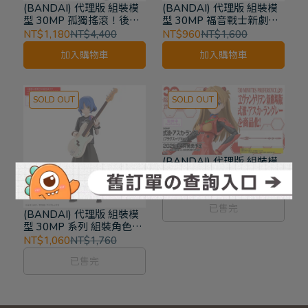
(BANDAI) 代理版 組裝模
(BANDAI) 代理版 組裝模
型 30MP 孤獨搖滾！後藤
型 30MP 福音戰士新劇場
一里
版 綾波零（插入拴服
NT$1,180
NT$4,400
NT$960
NT$1,600
Ver.）
加入購物車
加入購物車
SOLD OUT
SOLD OUT
(BANDAI) 代理版 組裝模
型 30MP 福音戰士新劇場
版 式波 明日香 蘭格雷 (戰
NT$1,000
NT$1,600
鬥服Ver.)
已售完
(BANDAI) 代理版 組裝模
型 30MP 系列 組裝角色輕
作戰 山田涼
NT$1,060
NT$1,760
已售完